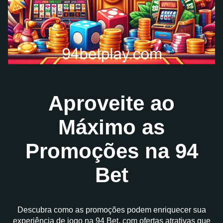
Aproveite ao
Máximo as
Promoções na 94
Bet
Descubra como as promoções podem enriquecer sua
experiência de jogo na 94 Bet, com ofertas atrativas que