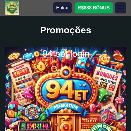
Entrar
R$888 BÔNUS
Promoções