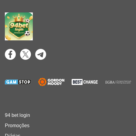
94 bet login
Promoções
Diárias